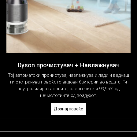
Dyson прочистувач + Навлажнувач
Тој автоматски прочистува, навлажнува и лади и веднаш
ги отстранува повеќето видови бактерии во водата. Ги
неутрализира гасовите, алергените и 99,95% од
нечистотиите од воздухот.
Дознај повеќе