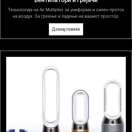
Вентилатори и грејачи
Технологија на Air Multiplier за униформа и силен проток
на воздух. За греење и ладење на вашиот простор.
Дознај повеќе