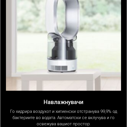
Навлажнувачи
Го хидрира воздухот и хигиенски отстранува 99,9% од
бактериите во водата. Автоматски се вклучува и го
освежува вашиот простор.