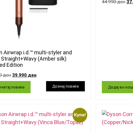
44.990
ден
37
 Airwrap i.d.™ multi-styler and
 Straight+Wavy (Amber silk)
ed Edition
90
ден
39.990
ден
читај повеќе
Додај во кош
Купи!