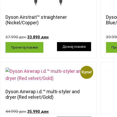
Dyson Airstrait™ straightener
Dyson
(Nickel/Copper)
Blue
37.990
ден
33.890
ден
39.9
Прочитај повеќе
Про
Купи!
Dyson Airwrap i.d.™ multi-styler and
dryer (Red velvet/Gold)
44.990
ден
35.990
ден