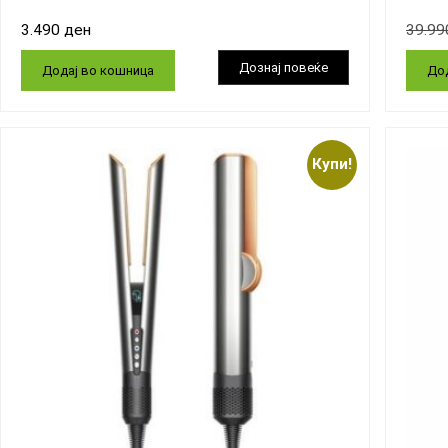
3.490
ден
39.9
Додај во кошница
Дод
Купи!