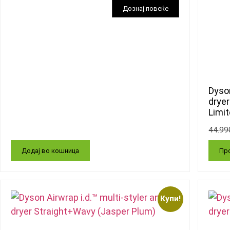
Dyson
dryer
Limit
44.9
Додај во кошница
Про
Купи!