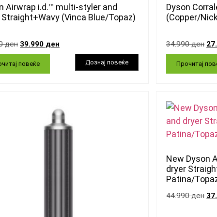
 Airwrap i.d.™ multi-styler and
Dyson Corral
r Straight+Wavy (Vinca Blue/Topaz)
(Copper/Nick
90
ден
39.990
ден
34.990
ден
27
читај повеќе
Прочитај пов
New Dyson Ai
dryer Straig
Patina/Topa
44.990
ден
37