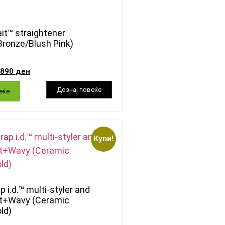
ait™ straightener
Bronze/Blush Pink)
.890
ден
еќе
Купи!
 i.d.™ multi-styler and
ht+Wavy (Ceramic
ld)