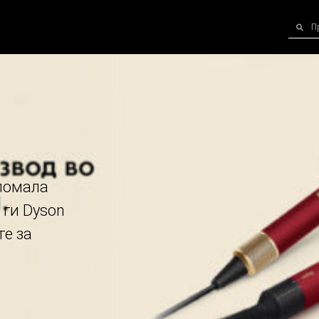
помала
 ги Dyson
те за