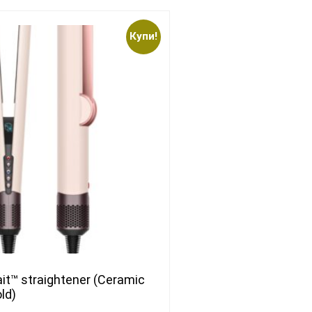
Купи!
ait™ straightener (Ceramic
ld)