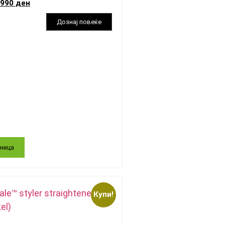
.990
ден
ница
Купи!