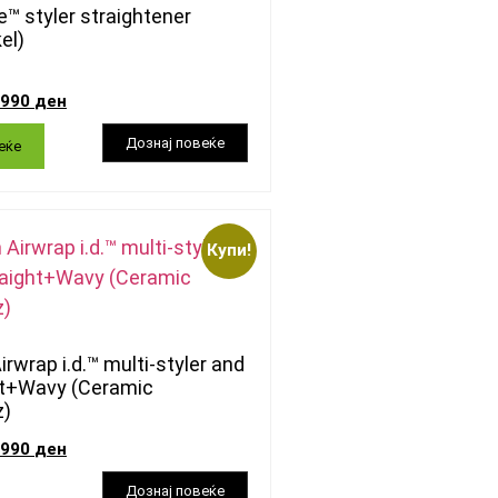
e™ styler straightener
el)
.990
ден
еќе
Купи!
rwrap i.d.™ multi-styler and
ht+Wavy (Ceramic
z)
.990
ден