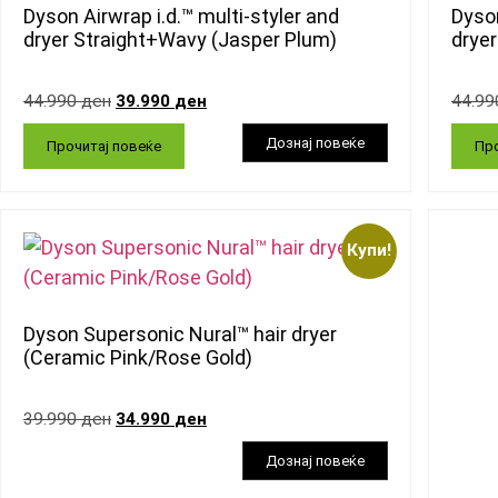
Dyson Airwrap i.d.™ multi-styler and
Dyson
dryer Straight+Wavy (Jasper Plum)
drye
44.990
ден
39.990
ден
44.9
Прочитај повеќе
Про
Купи!
Dyson Supersonic Nural™ hair dryer
(Ceramic Pink/Rose Gold)
39.990
ден
34.990
ден