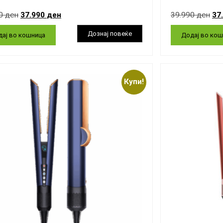
90
ден
37.990
ден
39.990
ден
37
ај во кошница
Додај во кош
Купи!