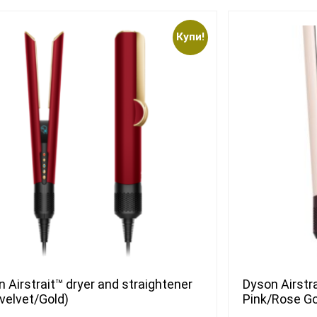
Купи!
 Airstrait™ dryer and straightener
Dyson Airstr
velvet/Gold)
Pink/Rose Go