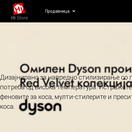
Продавница
Дизајнирано за напредно стилизирање со 
потреба од висока температура. Истражете
феновите за коса, мулти-стилерите и преси
коса.