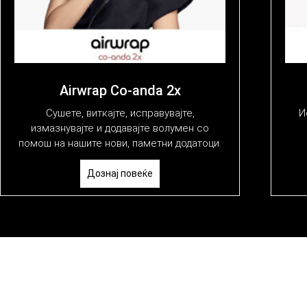
Airwrap Co-anda 2x
Сушете, виткајте, исправувајте,
И
измазнувајте и додавајте волумен со
помош на нашите нови, паметни додатоци.
Дознај повеќе