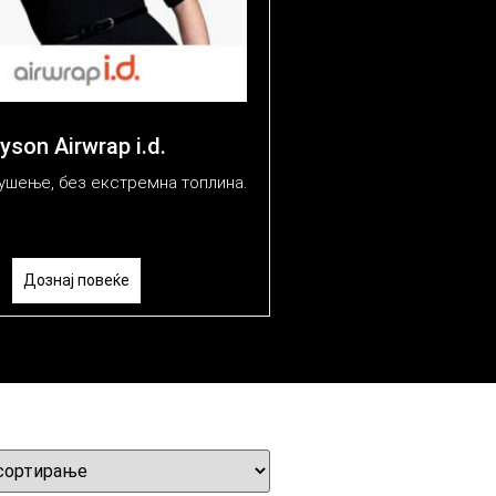
yson Airwrap i.d.
ушење, без екстремна топлина.
Дознај повеќе