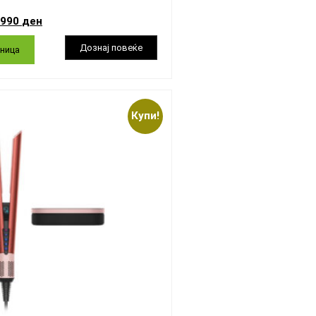
.990
ден
ница
Купи!