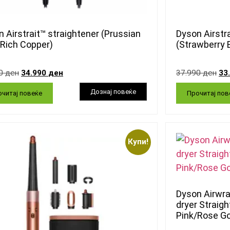
 Airstrait™ straightener (Prussian
Dyson Airstr
/Rich Copper)
(Strawberry 
90
ден
34.990
ден
37.990
ден
33
читај повеќе
Прочитај пов
Купи!
Dyson Airwrap
dryer Straig
Pink/Rose Go