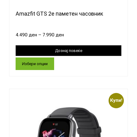
Amazfit GTS 2e паметен часовник
4.490
ден
–
7.990
ден
Избери опции
Купи!