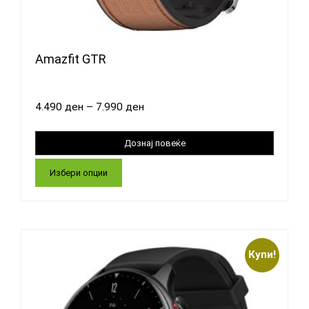
Amazfit GTR
4.490
ден
–
7.990
ден
Избери опции
Купи!