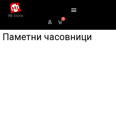
0
Паметни часовници
Паметни
часовници