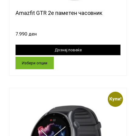
Amazfit GTR 2e паметен часовник
7.990
ден
Избери опции
Купи!