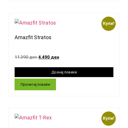
Купи!
Amazfit Stratos
11.390
ден
4.490
ден
Прочитај повеќе
Купи!