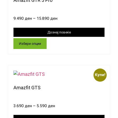
Amazfit GTR 3 Pro
9.490
ден
–
15.890
ден
Избери опции
Купи!
Amazfit GTS
3.690
ден
–
5.590
ден