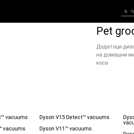
Pet gro
Додатоци диза
на домашни ми
коса
t™ vacuums
Dyson V15 Detect™ vacuums
Dyso
vac
m™ vacuums
Dyson V11™ vacuums
Dys