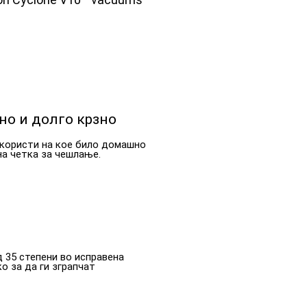
но и долго крзно
користи на кое било домашно
на четка за чешлање.
д 35 степени во исправена
о за да ги зграпчат