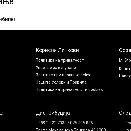
лање
а
ибилен
Корисни Линкови
Сора
Политика на приватност
Mi St
Упаство за купување
Ksami
Заштита при плаќање online
Handy
Нашите Услови и Правила
Политика на приватност и cookies
ка
Дистрибуција
След
+389 2 322 7333 / 075 405 885
Fa
Трета Македонска Бригада 48 1000
In