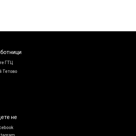
ботници
ore ГТЦ
li Тетово
ете не
cebook
stagram