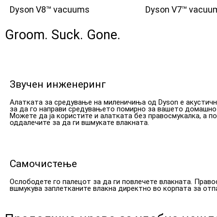
Dyson V8™ vacuums
Dyson V7™ vacuu
Groom. Suck. Gone.
Звучен инженеринг
Алатката за средување на миленичиња од Dyson е акустичн
за да го направи средувањето помирно за вашето домашно
Можете да ја користите и алатката без правосмукалка, а п
оддалечите за да ги вшмукате влакната.
Самочистење
Ослободете го палецот за да ги повлечете влакната. Право
вшмукува заплетканите влакна директно во корпата за отп