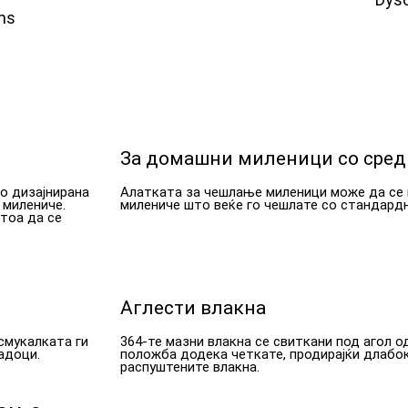
ms
За домашни миленици со сред
о дизајнирана
Алатката за чешлање миленици може да се 
 милениче.
милениче што веќе го чешлате со стандард
отоа да се
Аглести влакна
смукалката ги
364-те мазни влакна се свиткани под агол о
адоци.
положба додека четкате, продирајќи длабок
распуштените влакна.