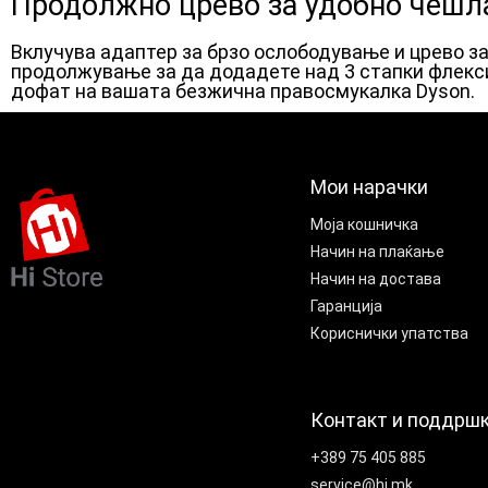
Продолжно црево за удобно чеш
Вклучува адаптер за брзо ослободување и црево з
продолжување за да додадете над 3 стапки флекс
дофат на вашата безжична правосмукалка Dyson.
Мои нарачки
Моја кошничка
Начин на плаќање
Начин на достава
Гаранција
Кориснички упатства
Контакт и поддрш
+389 75 405 885
service@hi.mk