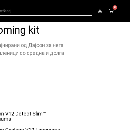
0
oming kit
јнирани од Дајсон за нега
леници со средна и долга
n V12 Detect Slim™
uums
on Cyclone V10™ vacuums