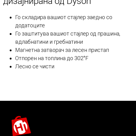
дизајнирана од Dyson
Го складира вашиот стајлер заедно со
додатоците
Го заштитува вашиот стајлер од прашина,
вдлабнатини и гребнатини
Магнетна затворач за лесен пристап
Отпорен на топлина до 302°F
Лесно се чисти