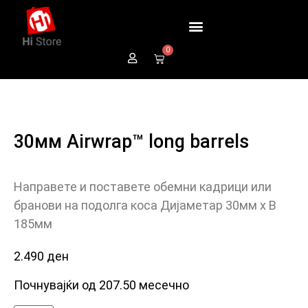
0
30мм Airwrap™ long barrels
Направете и поставете обемни кадрици или
бранови на подолга коса Дијаметар 30мм x В
185мм
2.490
ден
Почнувајќи од 207.50 месечно