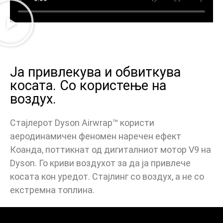
Ја привлекува и обвиткува
косата. Со користење на
воздух.
Стајлерот Dyson Airwrap™ користи
аеродинамичен феномен наречен ефект
Коанда, поттикнат од дигиталниот мотор V9 на
Dyson. Го криви воздухот за да ја привлече
косата кон уредот. Стајлинг со воздух, а не со
екстремна топлина.