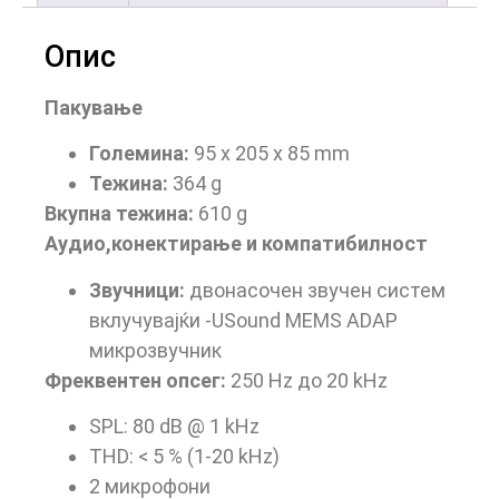
Опис
Пакување
Големина:
95 x 205 x 85 mm
Тежина:
364 g
Вкупна тежина:
610 g
Аудио,конектирање и компатибилност
Звучници:
двонасочен звучен систем
вклучувајќи -USound MEMS ADAP
микрозвучник
Фреквентен опсег:
250 Hz до 20 kHz
SPL: 80 dB @ 1 kHz
THD: < 5 % (1-20 kHz)
2 микрофони