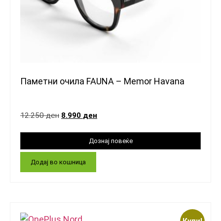
Паметни очила FAUNA – Memor Havana
12.250
ден
8.990
ден
Додај во кошница
Купи!