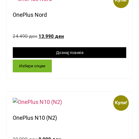
OnePlus Nord
24.490
ден
13.990
ден
Избери опции
Купи!
OnePlus N10 (N2)