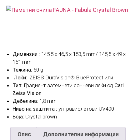
Димензии :
145,5 x 46,5 x 153,5 mm/ 145,5 x 49 x
151 mm
Тежина:
50 g
Леќи
: ZEISS DuraVision® BlueProtect или
Тип:
Градиент затемнети сончеви леќи од
Carl
Zeiss Vision
Дебелина:
1,8 mm
Ниво на заштита :
ултравиолетови UV400
Боја:
Crystal brown
Опис
Дополнителни информации