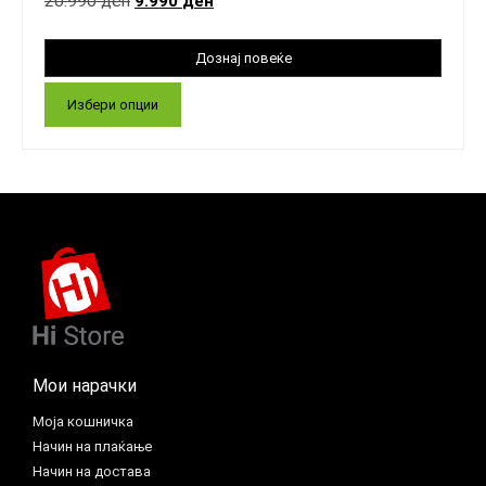
20.990
ден
9.990
ден
Избери опции
Мои нарачки
Моја кошничка
Начин на плаќање
Начин на достава