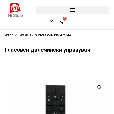
0
Дома
/
TCL
/
Додатоци
/ Гласовен далечински управувач
Гласовен далечински управувач