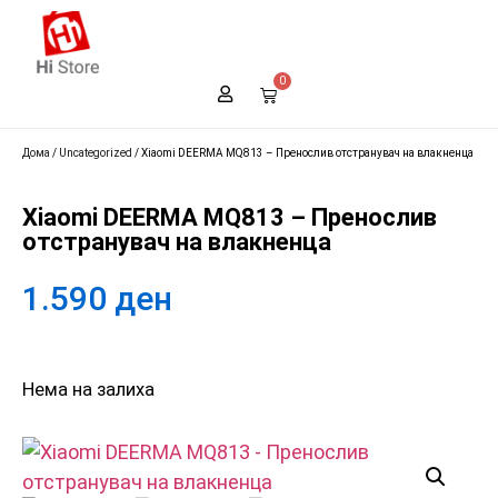
0
Дома
/
Uncategorized
/ Xiaomi DEERMA MQ813 – Пренослив отстранувач на влакненца
Xiaomi DEERMA MQ813 – Пренослив
отстранувач на влакненца
1.590
ден
Нема на залиха