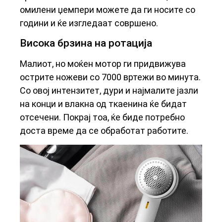
омилени џемпери можете да ги носите со
години и ќе изгледаат совршено.
Висока брзина на ротација
Малиот, но моќен мотор ги придвижува
острите ножеви со 7000 вртежи во минута.
Со овој интензитет, дури и најмалите јазли
на конци и влакна од ткаенина ќе бидат
отсечени. Покрај тоа, ќе биде потребно
доста време да се обработат работите.