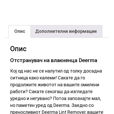
Опис
Дополнителни информации
Опис
Отстранувач на влакненца Deerma
Кој од нас не се налутил од толку досадна
ситница како калеми! Сакате да го
продолжите животот на вашите омилени
работи? Сакате секогаш да изгледате
уредно и негувано? Потоа запознајте мал,
но паметен уред од Deerma. Заедно со
преносливиот Deerma Lint Remover, вашите