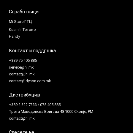
Соработници
Mi Store ГТЦ
Ksamili Тетово
Handy
Контакт и поддршка
+389 75 405 885
service@hi.mk
contact@hi.mk
contact@dyson.com.mk
Дистрибуција
+389 2 322 7333 / 075 405 885
Трета Македонска Бригада 48 1000 Скопје, РМ
contact@hi.mk
Следете не