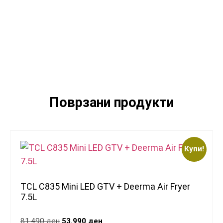
Поврзани продукти
Купи!
TCL C835 Mini LED GTV + Deerma Air Fryer
7.5L
81.490
ден
53.990
ден