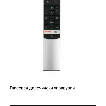
Гласовен далечински управувач