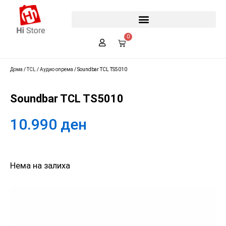
0
Дома
/
TCL
/
Аудио опрема
/ Soundbar TCL TS5010
Soundbar TCL TS5010
10.990
ден
Нема на залиха