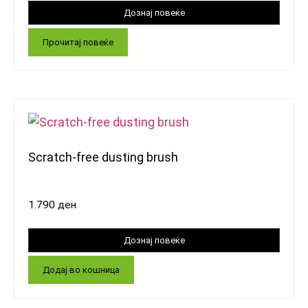
Прочитај повеќе
Scratch-free dusting brush
1.790
ден
Додај во кошница