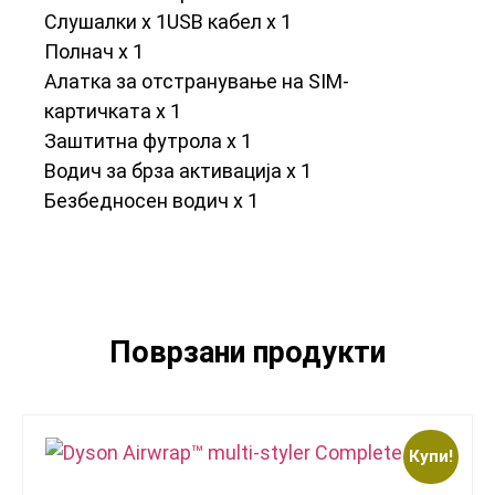
Слушалки x 1
USB кабел x 1
Полнач x 1
Алатка за отстранување на SIM-
картичката x 1
Заштитна футрола x 1
Водич за брзa активација x 1
Безбедносен водич x 1
Поврзани продукти
Купи!