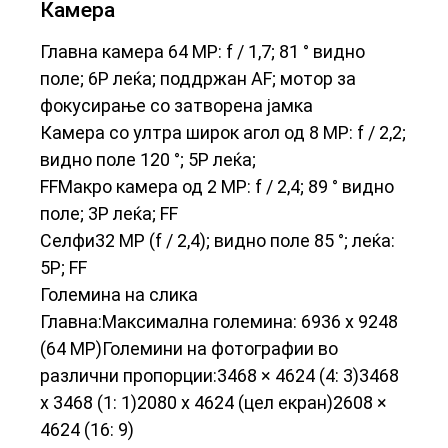
Камера
Главна камера 64 MP: f / 1,7; 81 ° видно
поле; 6P леќа; поддржан AF; мотор за
фокусирање со затворена јамка
Камера со ултра широк агол од 8 MP: f / 2,2;
видно поле 120 °; 5P леќа;
FF
Макро камера од 2 MP: f / 2,4; 89 ° видно
поле; 3P леќа; FF
Селфи
32 MP (f / 2,4); видно поле 85 °; леќа:
5P; FF
Големина на слика
Главна:
Максимална големина: 6936 x 9248
(64 MP)
Големини на фотографии во
различни пропорции:
3468 × 4624 (4: 3)
3468
x 3468 (1: 1)
2080 x 4624 (цел екран)
2608 ×
4624 (16: 9)