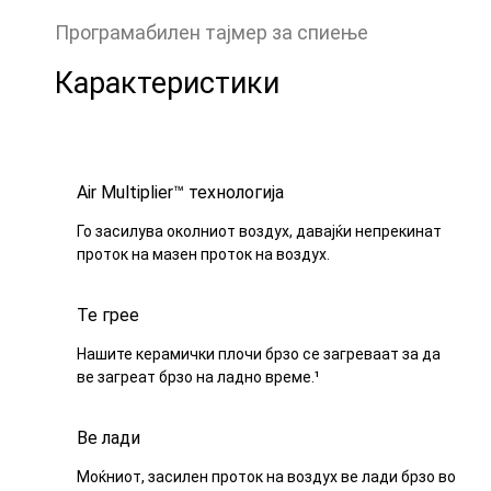
Програмабилен тајмер за спиење
Карактеристики
Air Multiplier™ технологија
Го засилува околниот воздух, давајќи непрекинат
проток на мазен проток на воздух.
Те грее
Нашите керамички плочи брзо се загреваат за да
ве загреат брзо на ладно време.¹
Ве лади
Моќниот, засилен проток на воздух ве лади брзо во