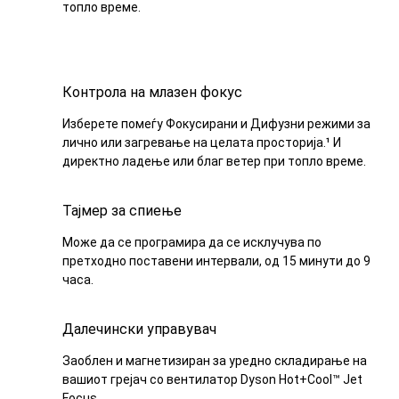
топло време.
Контрола на млазен фокус
Изберете помеѓу Фокусирани и Дифузни режими за
лично или загревање на целата просторија.¹ И
директно ладење или благ ветер при топло време.
Тајмер за спиење
Може да се програмира да се исклучува по
претходно поставени интервали, од 15 минути до 9
часа.
Далечински управувач
Заоблен и магнетизиран за уредно складирање на
вашиот грејач со вентилатор Dyson Hot+Cool™ Jet
Focus.