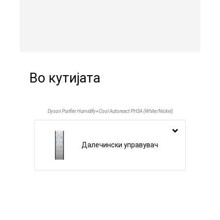
Во кутијата
Dyson Purifier Humidify+Cool Autoreact PH3A (White/Nickel)
Далечински управувач