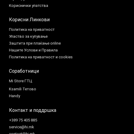
Кориснички упатства
Корисни Линкови
Политика на приватност
Упаство за купување
Заштита при плаќање online
Нашите Услови и Правила
Политика на приватност и cookies
Соработници
Mi Store ГТЦ
Ksamili Тетово
Handy
Контакт и поддршка
+389 75 405 885
service@hi.mk
contact@hi.mk