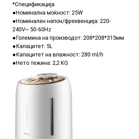
*Спецификација
●Номинална моќност: 25W
●Номинален напон/фреквенција: 220-
240V~ 50-60Hz
●Големина на производот: 208*208*315мм
●Капацитет: 5L
●Капацитет на влажност: 280 ml/h
●Нето тежина: 2,2 KG