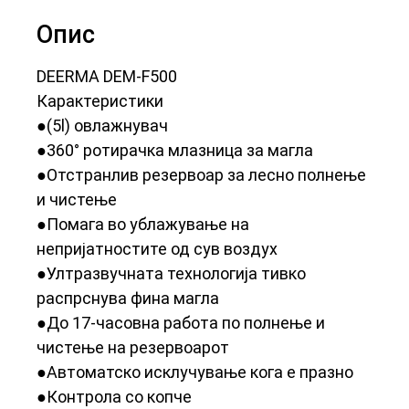
Опис
DEERMA DEM-F500
Карактеристики
●(5l) овлажнувач
●360° ротирачка млазница за магла
●Отстранлив резервоар за лесно полнење
и чистење
●Помага во ублажување на
непријатностите од сув воздух
●Ултразвучната технологија тивко
распрснува фина магла
●До 17-часовна работа по полнење и
чистење на резервоарот
●Автоматско исклучување кога е празно
●Контрола со копче