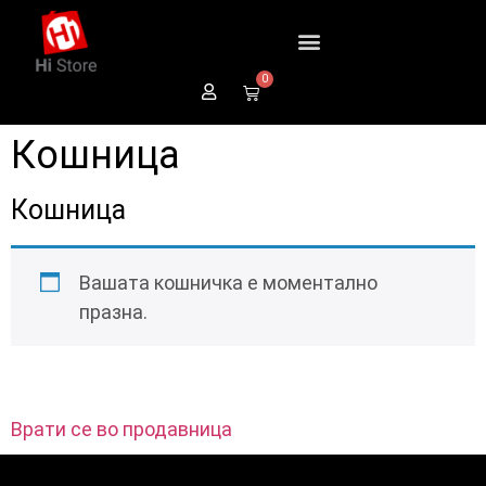
0
Кошница
Кошница
Вашата кошничка е моментално
празна.
Врати се во продавница