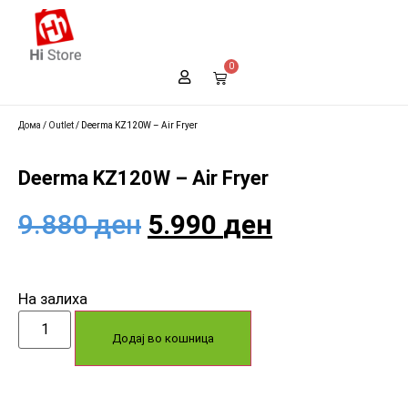
0
Дома
/
Outlet
/ Deerma KZ120W – Air Fryer
Deerma KZ120W – Air Fryer
9.880
ден
5.990
ден
На залиха
Додај во кошница