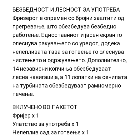
БЕЗБЕДНОСТ И ЛЕСНОСТ ЗА УПОТРЕБА
Фризерот е опремен со бројни заштити од
прегревање, што обезбедува безбедно
работење. Едноставниот и јасен екран го
олеснува ракувањето со уредот, додека
нелепливата тава за готвење го олеснува
чистењето и одржувањето. Дополнително,
14 независни копчиња обезбедуваат
лесна навигација, а 11 лопатки на сечилата
на турбината обезбедуваат рамномерно
печење.
ВКЛУЧЕНО ВО ПАКЕТОТ
Фријер x 1
Упатство за употреба x 1
Нелеплив сад за готвење x 1