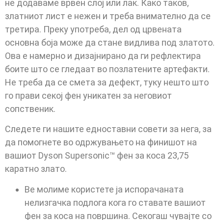
не додаваме врвен слој или лак. Како таков,
златниот лист е нежен и треба внимателно да се
третира. Преку употреба, дел од црвената
основна боја може да стане видлива под златото.
Ова е намерно и дизајнирано да ги рефлектира
боите што се гледаат во позлатените артефакти.
Не треба да се смета за дефект, туку нешто што
го прави секој фен уникатен за неговиот
сопственик.
Следете ги нашите едноставни совети за нега, за
да помогнете во одржувањето на финишот на
вашиот Dyson Supersonic™ фен за коса 23,75
каратно злато.
Ве молиме користете ја испорачаната
нелизгачка подлога кога го ставате вашиот
фен за коса на површина. Секогаш чувајте со