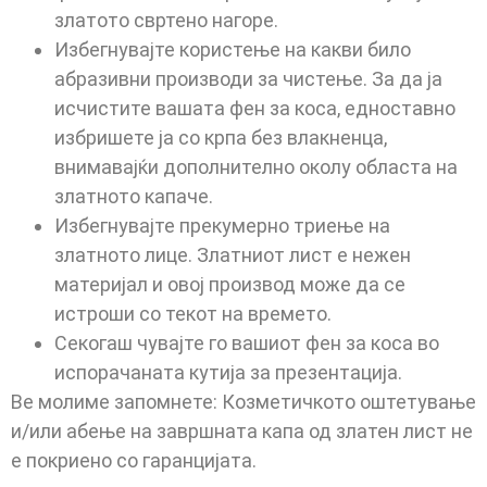
златото свртено нагоре.
Избегнувајте користење на какви било
абразивни производи за чистење. За да ја
исчистите вашата фен за коса, едноставно
избришете ја со крпа без влакненца,
внимавајќи дополнително околу областа на
златното капаче.
Избегнувајте прекумерно триење на
златното лице. Златниот лист е нежен
материјал и овој производ може да се
истроши со текот на времето.
Секогаш чувајте го вашиот фен за коса во
испорачаната кутија за презентација.
Ве молиме запомнете: Козметичкото оштетување
и/или абење на завршната капа од златен лист не
е покриено со гаранцијата.