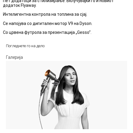
Пет додатоци за стилизирање. Вклучувајќи го и новиот
додаток Flyaway.
Интелигентна контрола на топлина за сјај.
Се напојува со дигитален мотор V9 на Dyson.
Со црвена футрола за презентација „Gesso“.
Погледнете го на дело
Галерија