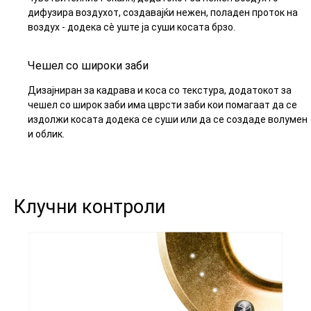
дифузира воздухот, создавајќи нежен, поладен проток на
воздух - додека сè уште ја суши косата брзо.
Чешел со широки заби
Дизајниран за кадрава и коса со текстура, додатокот за
чешел со широк заби има цврсти заби кои помагаат да се
издолжи косата додека се суши или да се создаде волумен
и облик.
Клучни контроли