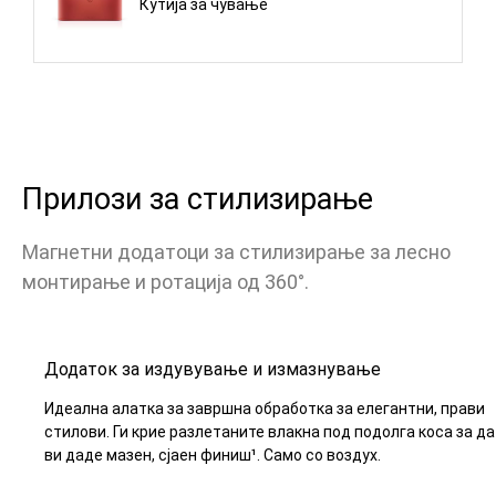
Кутија за чување
Прилози за стилизирање
Магнетни додатоци за стилизирање за лесно
монтирање и ротација од 360°.
Додаток за издувување и измазнување
Идеална алатка за завршна обработка за елегантни, прави
стилови. Ги крие разлетаните влакна под подолга коса за да
ви даде мазен, сјаен финиш¹. Само со воздух.