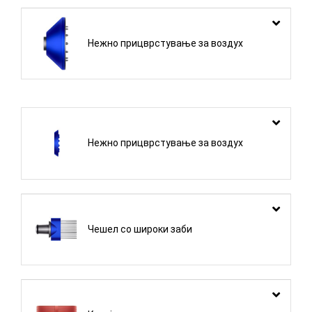
Нежно прицврстување за воздух
Нежно прицврстување за воздух
Чешел со широки заби