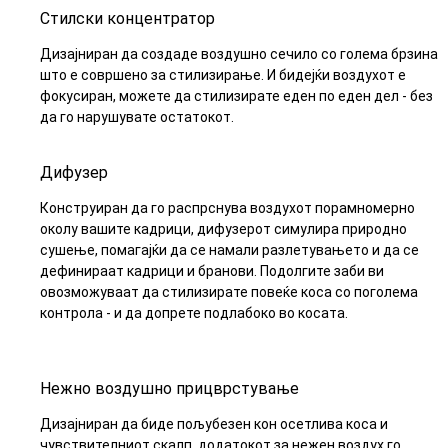
Стилски концентратор
Дизајниран да создаде воздушно сечило со голема брзина
што е совршено за стилизирање. И бидејќи воздухот е
фокусиран, можете да стилизирате еден по еден дел - без
да го нарушувате остатокот.
Дифузер
Конструиран да го распрснува воздухот порамномерно
околу вашите кадрици, дифузерот симулира природно
сушење, помагајќи да се намали разлетувањето и да се
дефинираат кадрици и бранови. Подолгите заби ви
овозможуваат да стилизирате повеќе коса со поголема
контрола - и да допрете подлабоко во косата.
Нежно воздушно прицврстување
Дизајниран да биде пољубезен кон осетлива коса и
чувствителниот скалп, додатокот за нежен воздух го