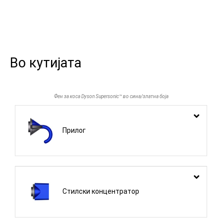
Во кутијата
Фен за коса Dyson Supersonic™ во сина/златна боја
Прилог
Стилски концентратор