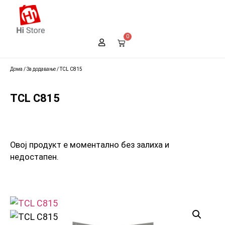
0
Дома
/
За додавање
/ TCL C815
TCL C815
Овој продукт е моментално без залиха и
недостапен.