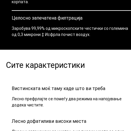
корпата.
Целосно запечатена филтрација
Заробува 99,99% од микроскопските честички со големина
од 0,3 микрони.‡ Исфрла почист воздух.
Сите карактеристики
Вистинската моќ таму каде што ви треба
Лесно префрлајте се помеѓу два режима на напојување
додека чистите.
Лесно дофатиливи високи места