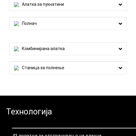
Алатка за пукнатини
Полнач
Комбинирана алатка
Станица за полнење
Технологија
43 лопатки за отстранување на влакна