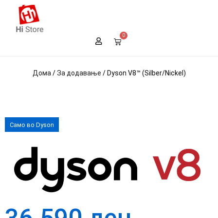
0
Дома
/
За додавање
/ Dyson V8™ (Silber/Nickel)
Само во Dyson