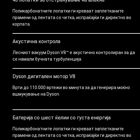
Поликарбонатните лопатки ги креваат заплетканите
прамени од лентата со четка, испраќајќи ги директно во
корпата.
Акустична контрола
Лесниот вакуум Dyson V8™ е акустично контролиран за да
се намали бучната турбуленција.
Dyson дигитален мотор V8
Врти до 110.000 вртежи во минута за да генерира моќно
вшмукување на Dyson.
Батерија со шест ќелии со густа енергија
Поликарбонатните лопатки ги креваат заплетканите
прамени од лентата со четка, испраќајќи ги директно во