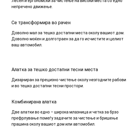
Лесен и ергономски за чистење на високи места со едно
непречено движење.
Се трансформира во рачен
Доволно мал за тешко достапни места околу вашиот дом.
Доволно моќен и долготраен за да го исчистите и целиот
ваш автомобил.
Алатка за тешко достапни тесни места
Дизајниран за прецизно чистење околу незгодните рабови
и во тешко достапни тесни простори.
Комбинирана алатка
Две алатки во едно – широка млазница и четка за брзо
префрлување помеѓу задачите за чистење и бришење
прашина околу вашиот дом или автомобил.