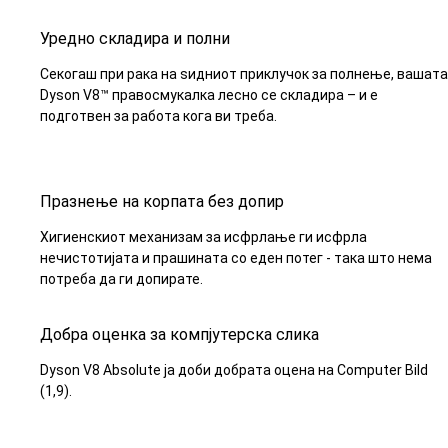
Уредно складира и полни
Секогаш при рака на ѕидниот приклучок за полнење, вашата
Dyson V8™ правосмукалка лесно се складира – и е
подготвен за работа кога ви треба.
Празнење на корпата без допир
Хигиенскиот механизам за исфрлање ги исфрла
нечистотијата и прашината со еден потег - така што нема
потреба да ги допирате.
Добра оценка за компјутерска слика
Dyson V8 Absolute ја доби добрата оцена на Computer Bild
(1,9).