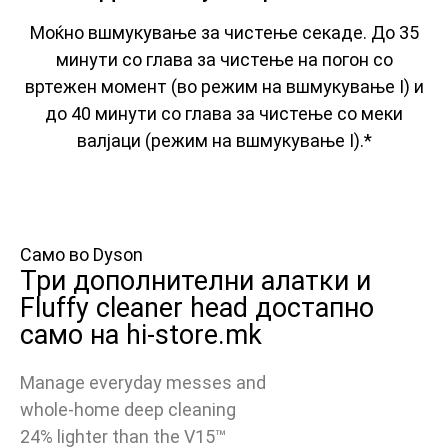
Моќно вшмукување за чистење секаде. До 35
минути со глава за чистење на погон со
вртежен момент (во режим на вшмукување I) и
до 40 минути со глава за чистење со меки
валјаци (режим на вшмукување I).*
Само во Dyson
Три дополнителни алатки и
Fluffy cleaner head достапно
само на hi-store.mk
Manage everyday messes and
whole-home deep cleaning
24% lighter than the V15™️