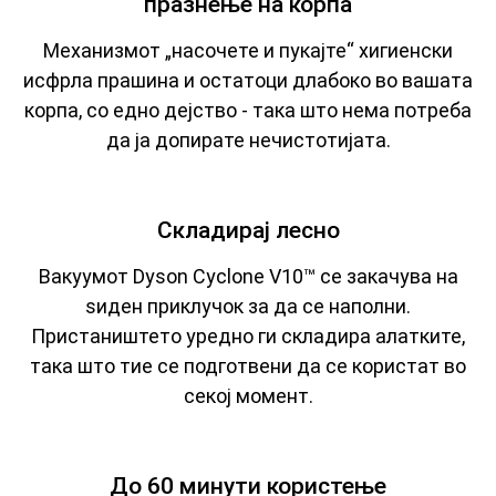
празнење на корпа
Механизмот „насочете и пукајте“ хигиенски
исфрла прашина и остатоци длабоко во вашата
корпа, со едно дејство - така што нема потреба
да ја допирате нечистотијата.
Складирај лесно
Вакуумот Dyson Cyclone V10™ се закачува на
ѕиден приклучок за да се наполни.
Пристаништето уредно ги складира алатките,
така што тие се подготвени да се користат во
секој момент.
До 60 минути користење