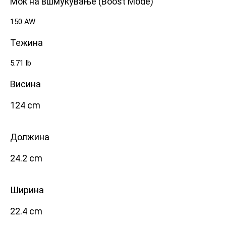
Моќ на вшмукување (Boost Mode)
150 AW
Тежина
5.71 lb
Висина
124 cm
Должина
24.2 cm
Ширина
22.4 cm