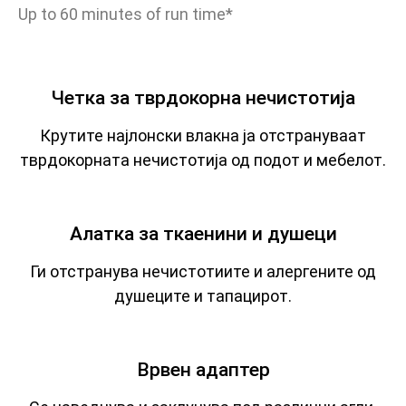
Up to 60 minutes of run time*
Четка за тврдокорна нечистотија
Крутите најлонски влакна ја отстрануваат
тврдокорната нечистотија од подот и мебелот.
Алатка за ткаенини и душеци
Ги отстранува нечистотиите и алергените од
душеците и тапацирот.
Врвен адаптер