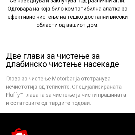
Се наведнува и заклучува под различни агли.
Одговара на која било компатибилна алатка за
ефективно чистење на тешко достапни високи
области од вашиот дом.
Две глави за чистење за
длабинско чистење насекаде
Глава за чистење Motorbar ја отстранува
нечистотија од теписите. Специјализираната
Fluffy™ главата за чистење ја чисти прашината
и остатоците од тврдите подови.