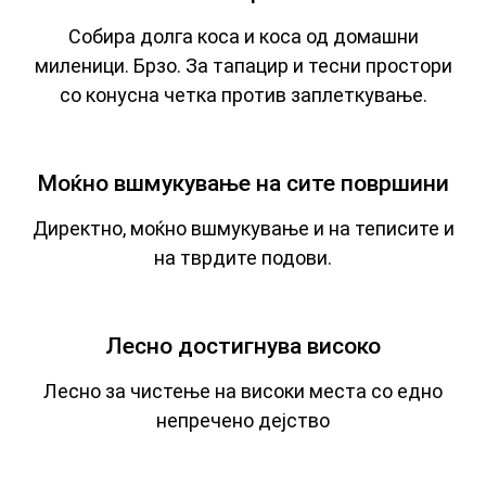
Собира долга коса и коса од домашни
миленици. Брзо. За тапацир и тесни простори
со конусна четка против заплеткување.
Моќно вшмукување на сите површини
Директно, моќно вшмукување и на теписите и
на тврдите подови.
Лесно достигнува високо
Лесно за чистење на високи места со едно
непречено дејство