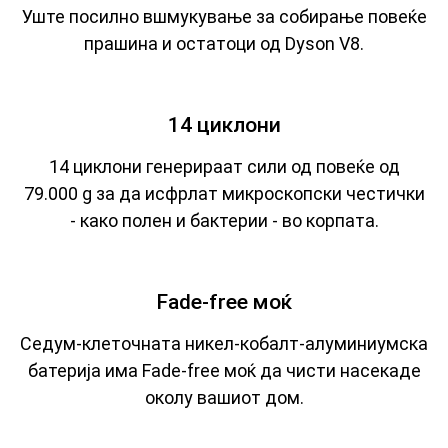
Уште посилно вшмукување за собирање повеќе
прашина и остатоци од Dyson V8.
14 циклони
14 циклони генерираат сили од повеќе од
79.000 g за да исфрлат микроскопски честички
- како полен и бактерии - во корпата.
Fade-free моќ
Седум-клеточната никел-кобалт-алуминиумска
батерија има Fade-free моќ да чисти насекаде
околу вашиот дом.