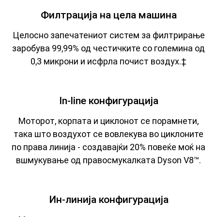
Филтрација на цела машина
Целосно запечатениот систем за филтрирање
заробува 99,99% од честичките со големина од
0,3 микрони и исфрла почист воздух.‡
In-line конфигурација
Моторот, корпата и циклонот се порамнети,
така што воздухот се вовлекува во циклоните
по права линија - создавајќи 20% повеќе моќ на
вшмукување од правосмукалката Dyson V8™.
Ин-линија конфигурација